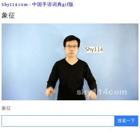
Skip
Shy114.com - 中国手语词典gif版
to
content
象征
象征
Search
for: