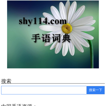
搜索
Search
for: