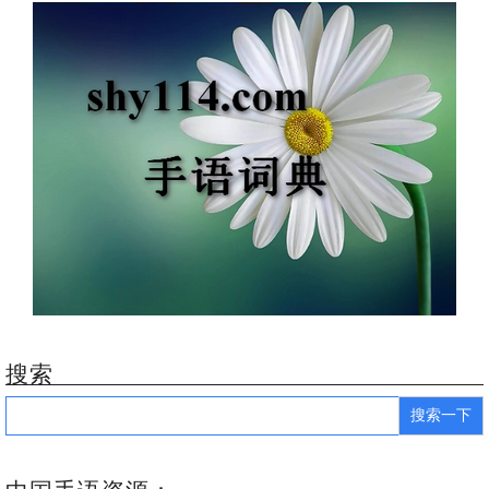
搜索
Search
for: