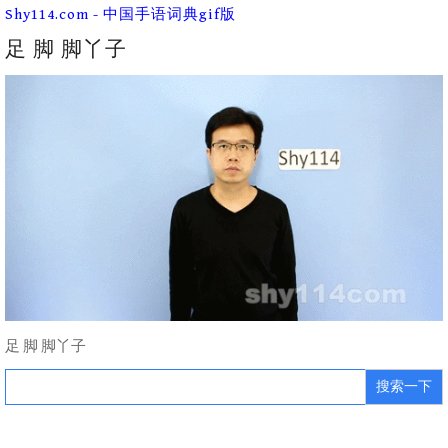
Skip
Shy114.com - 中国手语词典gif版
to
content
足 脚 脚丫子
足 脚 脚丫子
Search
for: