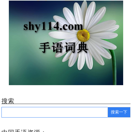
搜索
Search
for: