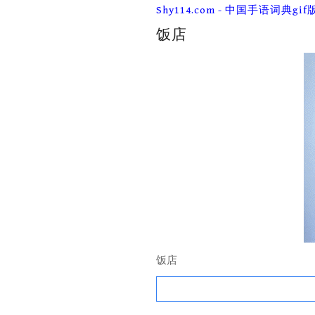
Skip
Shy114.com - 中国手语词典gif
to
content
饭店
饭店
Search
for: