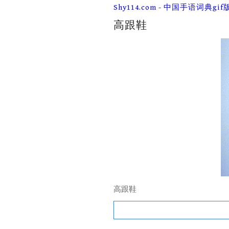
Skip
Shy114.com - 中国手语词典gif
to
content
高跟鞋
高跟鞋
Search
for: