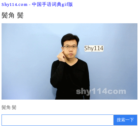
Skip
Shy114.com - 中国手语词典gif版
to
content
鬓角 鬓
鬓角 鬓
Search
for: