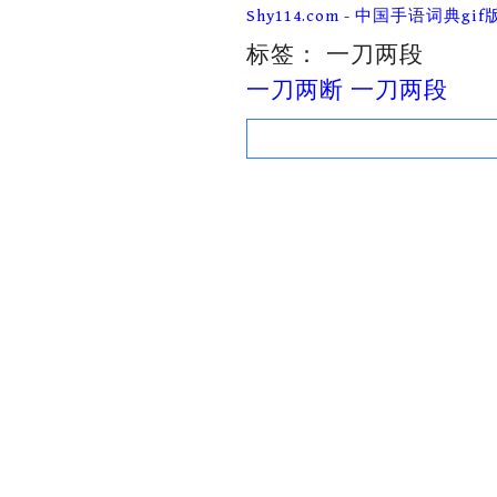
Skip
Shy114.com - 中国手语词典gif
to
content
标签：
一刀两段
一刀两断 一刀两段
Search
for: