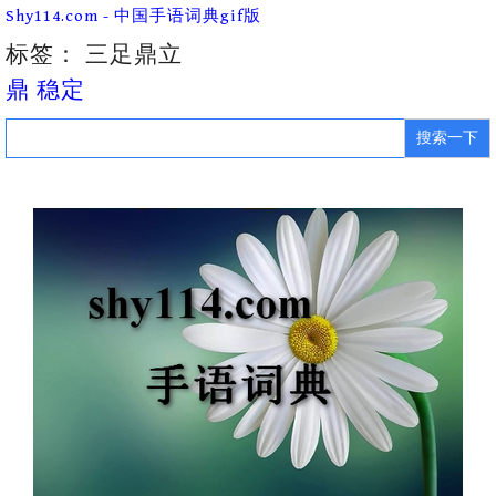
Skip
Shy114.com - 中国手语词典gif版
to
content
标签：
三足鼎立
鼎 稳定
Search
for: