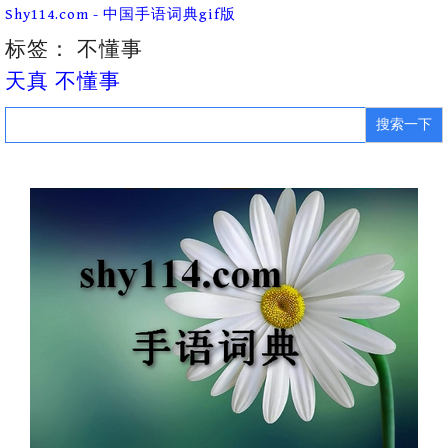
Skip
Shy114.com - 中国手语词典gif版
to
content
标签：
不懂事
天真 不懂事
Search
for: