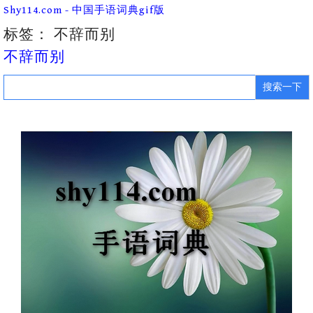
Skip
Shy114.com - 中国手语词典gif版
to
content
标签：
不辞而别
不辞而别
Search
for: