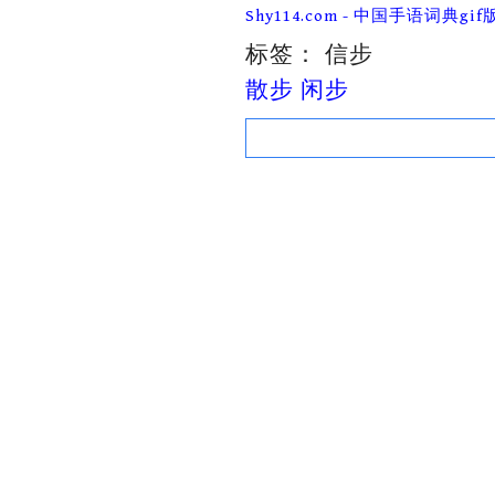
Skip
Shy114.com - 中国手语词典gif
to
content
标签：
信步
散步 闲步
Search
for: