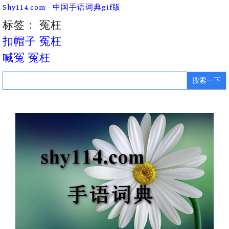
Skip
Shy114.com - 中国手语词典gif版
to
content
标签：
冤枉
扣帽子 冤枉
喊冤 冤枉
Search
for: