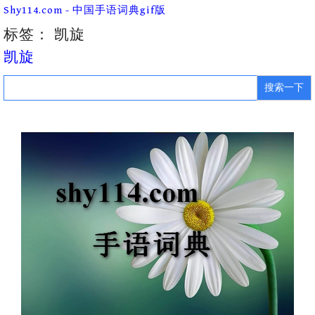
Skip
Shy114.com - 中国手语词典gif版
to
content
标签：
凯旋
凯旋
Search
for: