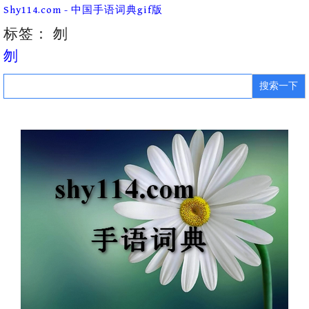
Skip
Shy114.com - 中国手语词典gif版
to
content
标签：
刎
刎
Search
for: