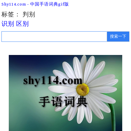
Skip
Shy114.com - 中国手语词典gif版
to
content
标签：
判别
识别 区别
Search
for: