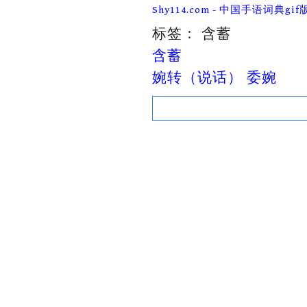
Skip
Shy114.com - 中国手语词典gif
to
content
标签：
含蓄
含蓄
婉转（说话） 委婉
Search
for: