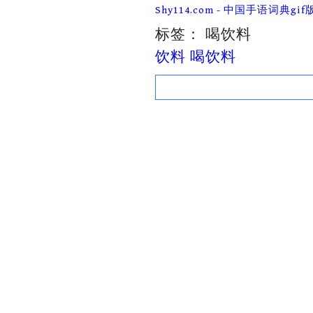
Skip
Shy114.com - 中国手语词典gif
to
content
标签：
喝饮料
饮料 喝饮料
Search
for: