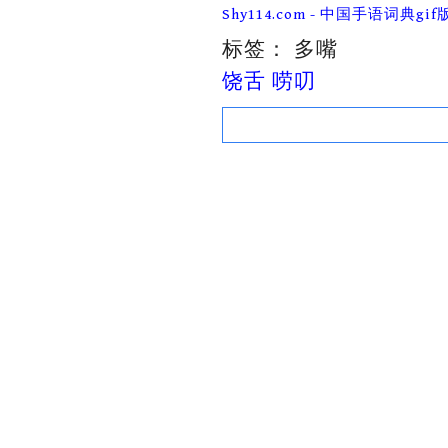
Skip
Shy114.com - 中国手语词典gif
to
content
标签：
多嘴
饶舌 唠叨
Search
for: