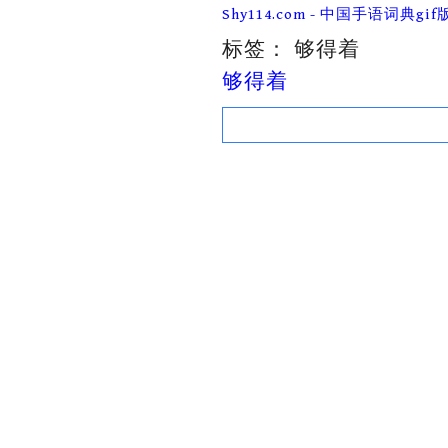
Skip
Shy114.com - 中国手语词典gif
to
content
标签：
够得着
够得着
Search
for: