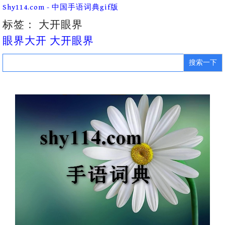
Skip
Shy114.com - 中国手语词典gif版
to
content
标签：
大开眼界
眼界大开 大开眼界
Search
for: