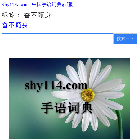
Skip
Shy114.com - 中国手语词典gif版
to
content
标签：
奋不顾身
奋不顾身
Search
for: