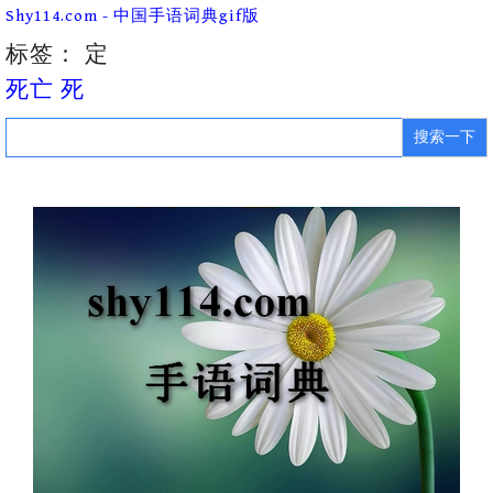
Skip
Shy114.com - 中国手语词典gif版
to
content
标签：
定
死亡 死
Search
for: