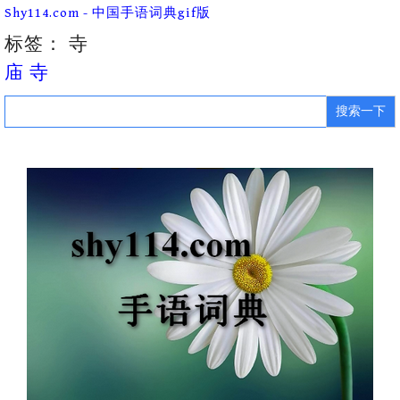
Skip
Shy114.com - 中国手语词典gif版
to
content
标签：
寺
庙 寺
Search
for: