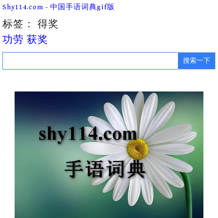
Skip
Shy114.com - 中国手语词典gif版
to
content
标签：
得奖
功劳 获奖
Search
for: