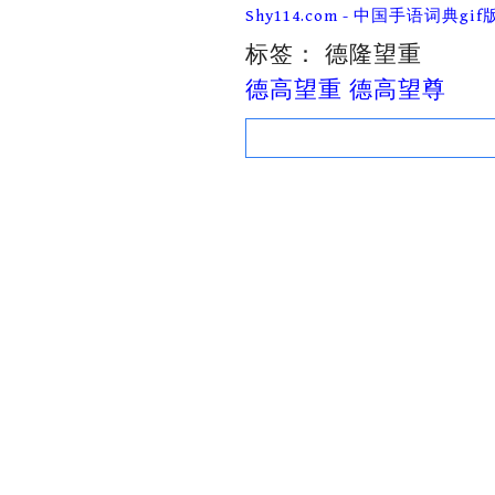
Skip
Shy114.com - 中国手语词典gif
to
content
标签：
德隆望重
德高望重 德高望尊
Search
for: