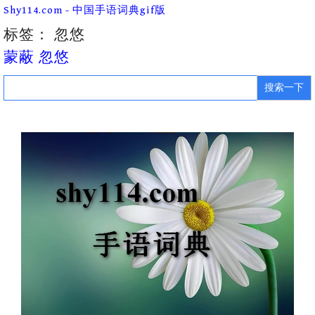
Skip
Shy114.com - 中国手语词典gif版
to
content
标签：
忽悠
蒙蔽 忽悠
Search
for: