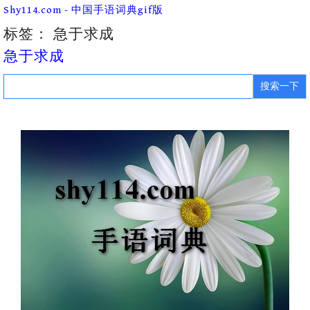
Skip
Shy114.com - 中国手语词典gif版
to
content
标签：
急于求成
急于求成
Search
for: