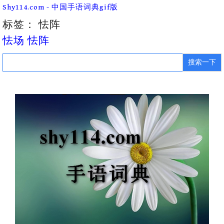
Skip
Shy114.com - 中国手语词典gif版
to
content
标签：
怯阵
怯场 怯阵
Search
for: