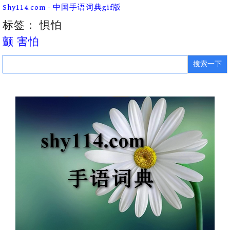
Skip
Shy114.com - 中国手语词典gif版
to
content
标签：
惧怕
颤 害怕
Search
for: