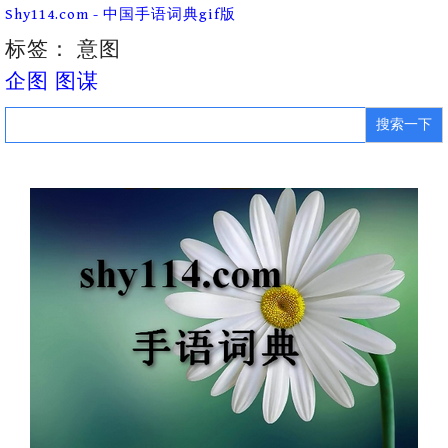
Skip
Shy114.com - 中国手语词典gif版
to
content
标签：
意图
企图 图谋
Search
for: