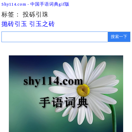
Skip
Shy114.com - 中国手语词典gif版
to
content
标签：
投砾引珠
抛砖引玉 引玉之砖
Search
for: