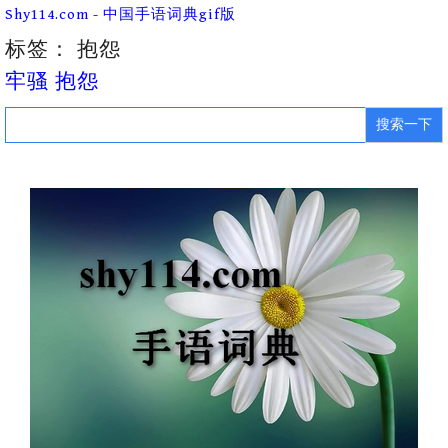
Skip
Shy114.com - 中国手语词典gif版
to
content
标签：
抱怨
牢骚 抱怨
Search
for: