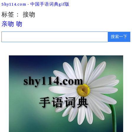
Skip
Shy114.com - 中国手语词典gif版
to
content
标签：
接吻
亲吻 吻
Search
for: