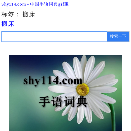
Skip
Shy114.com - 中国手语词典gif版
to
content
标签：
搬床
搬床
Search
for: