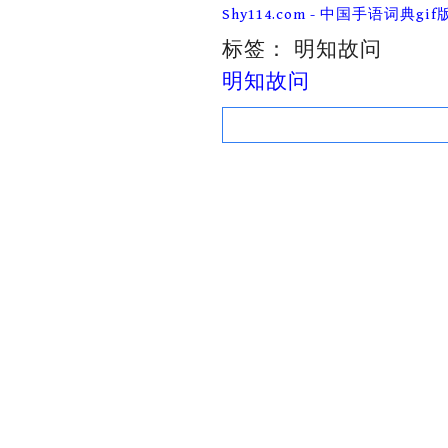
Skip
Shy114.com - 中国手语词典gif
to
content
标签：
明知故问
明知故问
Search
for: