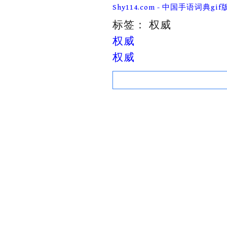
Skip
Shy114.com - 中国手语词典gif
to
content
标签：
权威
权威
权威
Search
for: