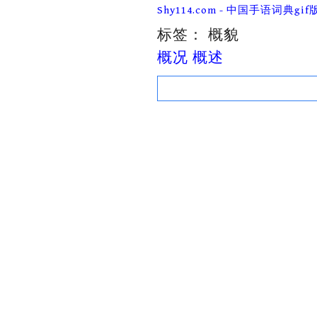
Skip
Shy114.com - 中国手语词典gif
to
content
标签：
概貌
概况 概述
Search
for: