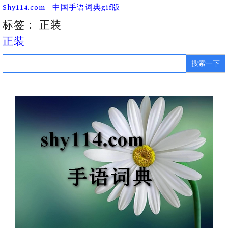
Skip
Shy114.com - 中国手语词典gif版
to
content
标签：
正装
正装
Search
for: