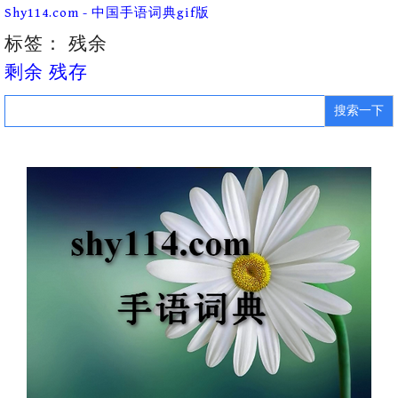
Skip
Shy114.com - 中国手语词典gif版
to
content
标签：
残余
剩余 残存
Search
for: