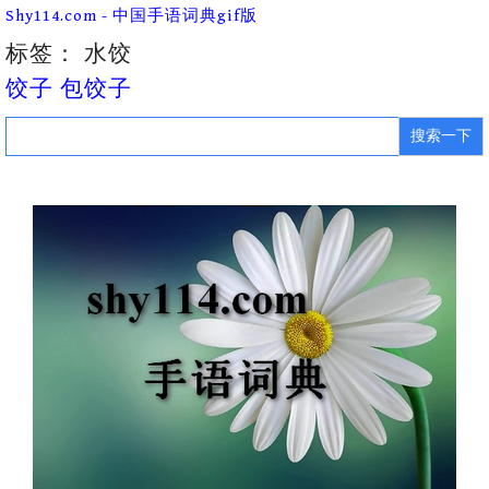
Skip
Shy114.com - 中国手语词典gif版
to
content
标签：
水饺
饺子 包饺子
Search
for: