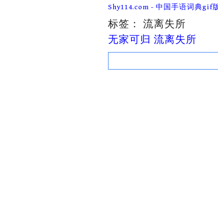
Skip
Shy114.com - 中国手语词典gif
to
content
标签：
流离失所
无家可归 流离失所
Search
for: