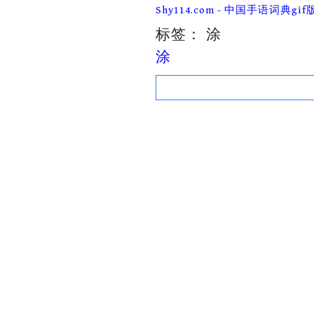
Skip
Shy114.com - 中国手语词典gif
to
content
标签：
涂
涂
Search
for: