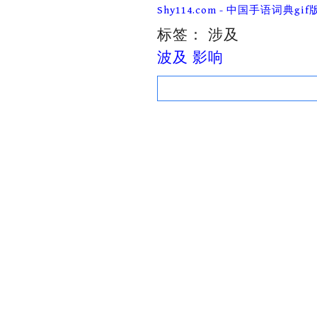
Skip
Shy114.com - 中国手语词典gif
to
content
标签：
涉及
波及 影响
Search
for: