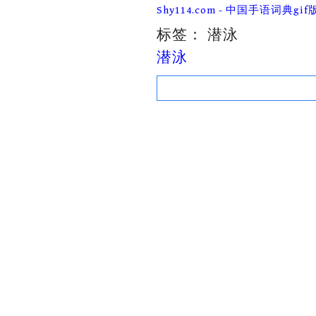
Skip
Shy114.com - 中国手语词典gif
to
content
标签：
潜泳
潜泳
Search
for: