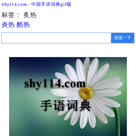
Skip
Shy114.com - 中国手语词典gif版
to
content
标签：
炙热
炎热 酷热
Search
for: