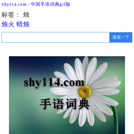
Skip
Shy114.com - 中国手语词典gif版
to
content
标签：
烛
烛火 蜡烛
Search
for: