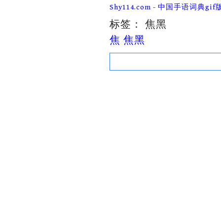
Skip
Shy114.com - 中国手语词典gif
to
content
标签：
焦黑
焦 焦黑
Search
for: