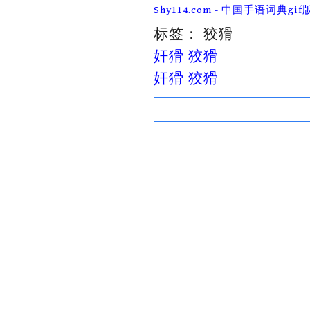
Skip
Shy114.com - 中国手语词典gif
to
content
标签：
狡猾
奸猾 狡猾
奸猾 狡猾
Search
for: