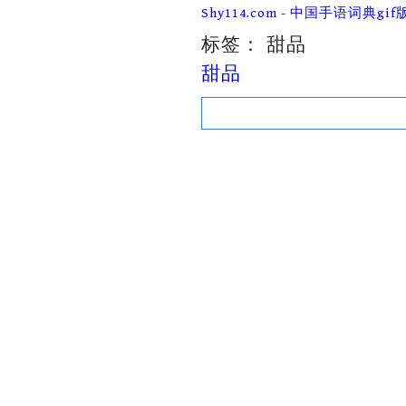
Skip
Shy114.com - 中国手语词典gif
to
content
标签：
甜品
甜品
Search
for: