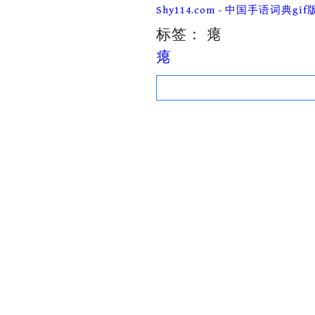
Skip
Shy114.com - 中国手语词典gif
to
content
标签：
瘪
瘪
Search
for: